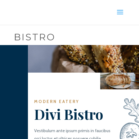
BISTRO
MODERN EATERY
Divi Bistro
Vestibulum ante ipsum primis in faucibus
orci luctus et ultrices posuere cubilia