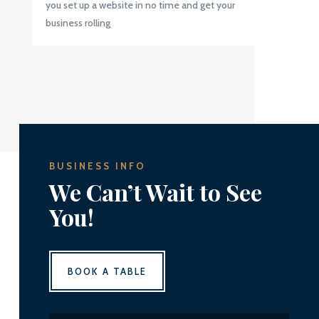
you set up a website in no time and get your
business rolling
BUSINESS INFO
We Can’t Wait to See
You!
BOOK A TABLE