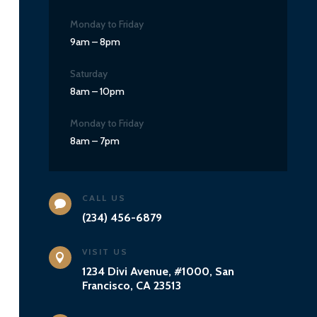
Monday to Friday
9am – 8pm
Saturday
8am – 10pm
Monday to Friday
8am – 7pm
CALL US

(234) 456-6879
VISIT US

1234 Divi Avenue, #1000, San
Francisco, CA 23513